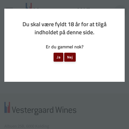
Gå
til
Mere
indhold
0
Du skal være fyldt 18 år for at tilgå
Provence
indholdet på denne side.
Er du gammel nok?
Filtre
Ja
Nej
Du har set
0
af
0
Albuen 25B, 6000 Kolding