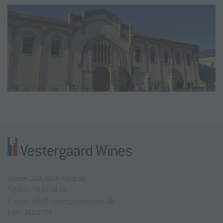
Albuen 25B, 6000 Kolding
Telefon: 75 53 58 26
E-mail: info@vestergaardwines.dk
CVR: 34701776